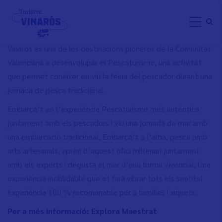
Skip
PESCATURISME
to
main
content
Vinaròs és una de les destinacions pioneres de la Comunitat
Valenciana a desenvolupar el Pescaturisme, una activitat
que permet conéixer en viu la feina del pescador durant una
jornada de pesca tradicional.
Embarca’t en l’experiència Pescaturisme més autèntica
juntament amb els pescadors i viu una jornada de mar amb
una embarcació tradicional. Embarca’t a l’alba, pesca amb
arts artesanals, aprèn d’aquest ofici mil·lenari juntament
amb els experts i degusta el mar d’una forma vivencial. Una
experiència inoblidable que et farà vibrar tots els sentits!
Experiència 100 % recomanable per a famílies i xiquets.
Per a més informació:
Explora Maestrat