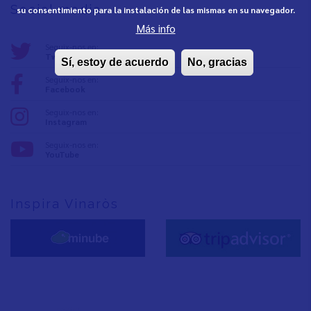
Social media
su consentimiento para la instalación de las mismas en su navegador.
Más info
Seguix-nos en:
Twitter
Sí, estoy de acuerdo
No, gracias
Seguix-nos en:
Facebook
Seguix-nos en:
Instagram
Seguix-nos en:
YouTube
Inspira Vinaròs