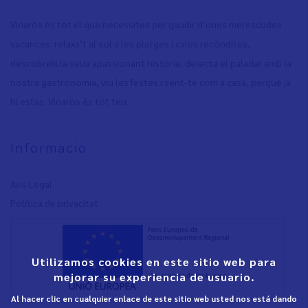
Vinaròs és tot el que necessites per gaudir d’unes merescudes
vacances: relaxa’t al sol a les platges i cales recòndites,
descobreix la seua apassionant història, delecta el paladar amb la
nostra gastronomia, viu les festes i sent-te com a casa, perquè ja
hi estàs. Vinaròs és tot teu.
Informació
Avís Legal
Política de privacita
t
Utilizamos cookies en este sitio web para
mejorar su experiencia de usuario.
Al hacer clic en cualquier enlace de este sitio web usted nos está dando