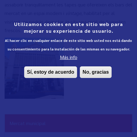
assaborir tranquil·lament les tapes que ofereixen els bars del
mercat en un espai modern i
vintage
, habilitat per al
visitant, on podràs degustar
in situ
una ració de llagostins
Utilizamos cookies en este sitio web para
frescos
.
mejorar su experiencia de usuario.
Al hacer clic en cualquier enlace de este sitio web usted nos está dando
su consentimiento para la instalación de las mismas en su navegador.
Más info
Sí, estoy de acuerdo
No, gracias
NAVEGACIÓN
Mercat municipal
PRINCIPAL