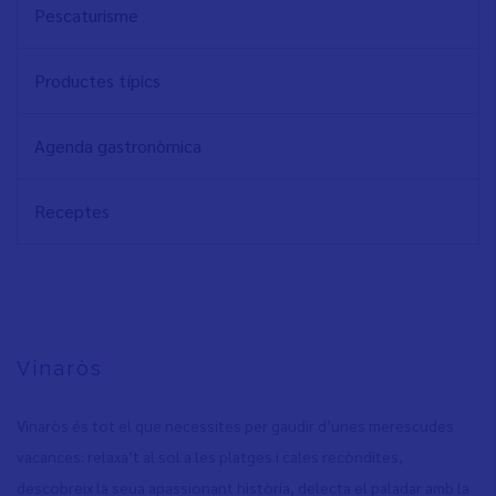
Pescaturisme
Productes típics
Agenda gastronòmica
Receptes
Vinaròs
Vinaròs és tot el que necessites per gaudir d’unes merescudes
vacances: relaxa’t al sol a les platges i cales recòndites,
descobreix la seua apassionant història, delecta el paladar amb la