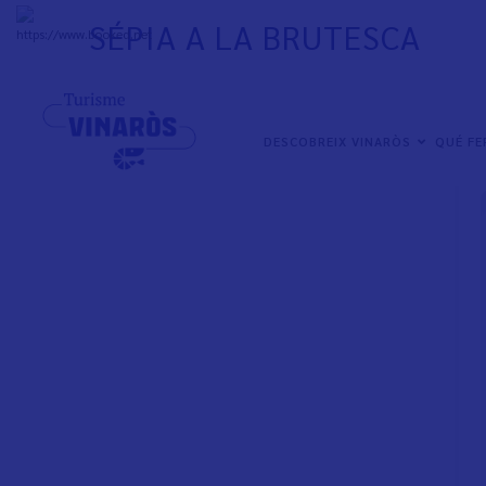
Skip
SÉPIA A LA BRUTESCA
to
+
33°
C
main
content
NAVEGACIÓN
DESCOBREIX VINARÒS
QUÉ F
PRINCIPAL