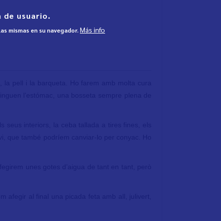
 de usuario.
Más info
 las mismas en su navegador.
, la pell i la barqueta. Ho farem amb molta cura
 tinguen l’estómac, una bosseta sempre plena de
eus interiors, la ceba tallada a tires fines, els
el vi, que també podríem canviar-lo per conyac. Ho
afegirem unes gotes d’aigua de tant en tant, però
fegir al final una picada feta amb all, julivert,