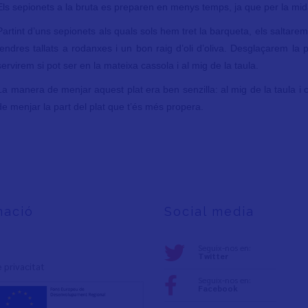
Els sepionets a la bruta es preparen en menys temps, ja que per la mid
Partint d’uns sepionets als quals sols hem tret la barqueta, els saltare
tendres tallats a rodanxes i un bon raig d’oli d’oliva. Desglaçarem la
servirem si pot ser en la mateixa cassola i al mig de la taula.
La manera de menjar aquest plat era ben senzilla: al mig de la taula i c
de menjar la part del plat que t’és més propera.
mació
Social media
Seguix-nos en:
Twitter
e privacita
t
Seguix-nos en:
Facebook