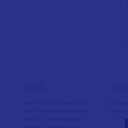
Vinaròs
Infor
Vinaròs és tot el que necessites per
Avís Legal
gaudir d’unes merescudes vacances:
Política d
relaxa’t al sol a les platges i cales
recòndites, descobreix la seua