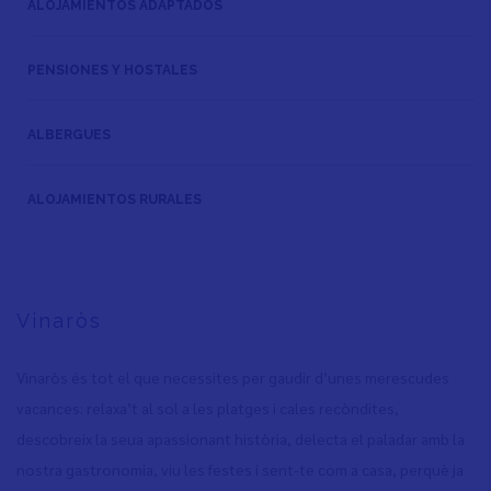
ALOJAMIENTOS ADAPTADOS
PENSIONES Y HOSTALES
ALBERGUES
ALOJAMIENTOS RURALES
Vinaròs
Vinaròs és tot el que necessites per gaudir d’unes merescudes
vacances: relaxa’t al sol a les platges i cales recòndites,
descobreix la seua apassionant història, delecta el paladar amb la
nostra gastronomia, viu les festes i sent-te com a casa, perquè ja