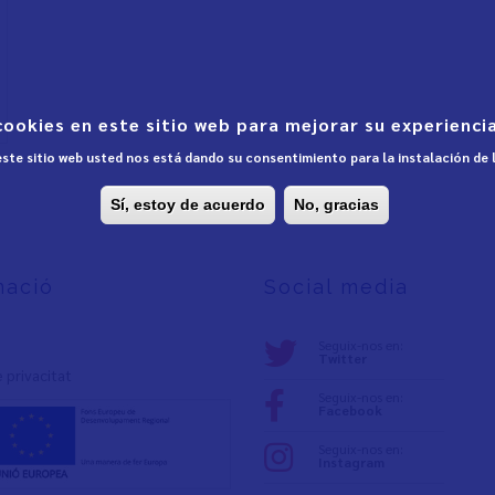
cookies en este sitio web para mejorar su experiencia
 este sitio web usted nos está dando su consentimiento para la instalación de
Sí, estoy de acuerdo
No, gracias
mació
Social media
Seguix-nos en:
Twitter
e privacita
t
Seguix-nos en:
Facebook
Seguix-nos en:
Instagram