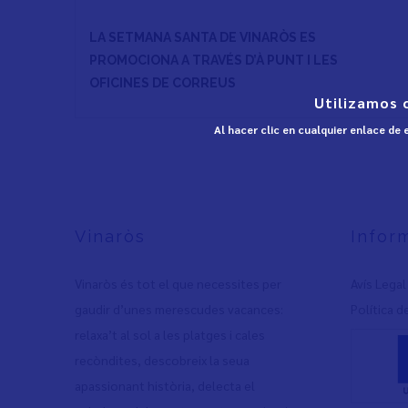
LA SETMANA SANTA DE VINARÒS ES
PROMOCIONA A TRAVÉS D’À PUNT I LES
OFICINES DE CORREUS
Utilizamos 
Al hacer clic en cualquier enlace de
Vinaròs
Infor
Vinaròs és tot el que necessites per
Avís Legal
gaudir d’unes merescudes vacances:
Política d
relaxa’t al sol a les platges i cales
recòndites, descobreix la seua
apassionant història, delecta el