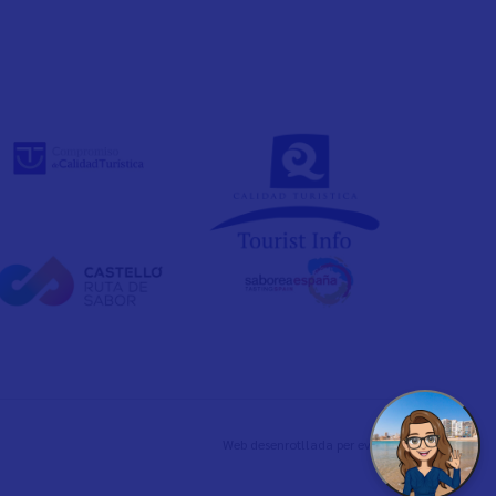
Web desenrotllada per
evelb