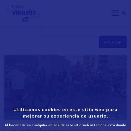
Skip
VINARÒS BICICLETA
to
main
content
Utilizamos cookies en este sitio web para
mejorar su experiencia de usuario.
Al hacer clic en cualquier enlace de este sitio web usted nos está dando