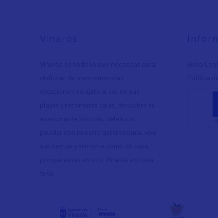
Vinaròs
Infor
Vinaròs es todo lo que necesitas para
Aviso Leg
disfrutar de unas merecidas
Política d
vacaciones: relájate al sol en sus
playas y recónditas calas, descubre su
apasionante historia, deleita tu
paladar con nuestra gastronomía, vive
sus fiestas y siéntete como en casa,
porque estás en ella. Vinaròs es toda
tuya.