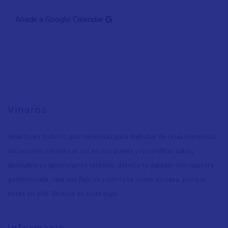
Añadir a Google Calendar
Vinaròs
Vinaròs es todo lo que necesitas para disfrutar de unas merecidas
vacaciones: relájate al sol en sus playas y recónditas calas,
descubre su apasionante historia, deleita tu paladar con nuestra
gastronomía, vive sus fiestas y siéntete como en casa, porque
estás en ella. Vinaròs es toda tuya.
Informació