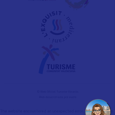
© Web Oficial Turisme Vinaròs
Web desarrollada por
evelb
The website encountered an unexpected error. Please try again