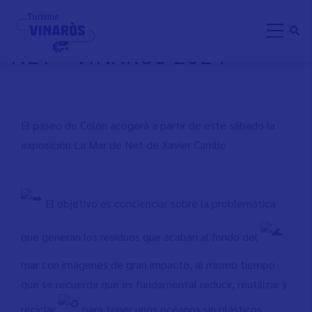
Pasar
EXPOSICIÓN LA MAR DE
al
NET - VINARÒS 2024
contenido
principal
El paseo de Colón acogerá a partir de este sábado la
exposición La Mar de Net de Xavier Carrillo
El objetivo es concienciar sobre la problemática
que generan los residuos que acaban al fondo del
mar con imágenes de gran impacto, al mismo tiempo
que se recuerda que es fundamental reducir, reutilizar y
reciclar
para tener unos océanos sin plásticos