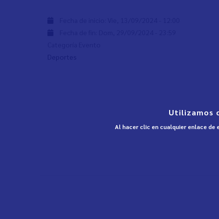
Fecha de inicio:
Vie, 13/09/2024 - 12:00
Fecha de fin:
Dom, 29/09/2024 - 23:59
Categoría Evento
Deportes
Utilizamos 
Al hacer clic en cualquier enlace de