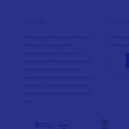
Vinaròs
Infor
Vinaròs es todo lo que necesitas para
Aviso Leg
disfrutar de unas merecidas
Política d
vacaciones: relájate al sol en sus
playas y recónditas calas, descubre su
apasionante historia, deleita tu
paladar con nuestra gastronomía, vive
sus fiestas y siéntete como en casa,
porque estás en ella. Vinaròs es toda
tuya.