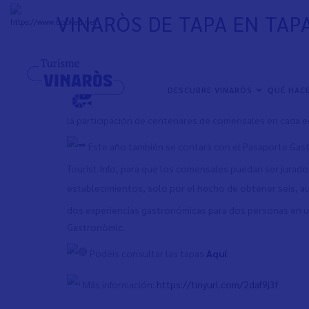
Pasar
VINARÒS DE TAPA EN TAP
al
+
31°
C
contenido
principal
Turismo presenta una nueva edición de Vinaròs de 
NAVEGACIÓN
DESCUBRE VINARÒS
QUÉ HAC
Del 13 al 29 de septiembre volverá una de las cita
PRINCIPAL
la participación de centenares de comensales en cada e
Este año también se contará con el Pasaporte Gas
Tourist Info, para que los comensales puedan ser jurado
establecimientos, solo por el hecho de obtener seis, 
dos experiencias gastronómicas para dos personas en un
Gastronòmic.
Podéis consultar las tapas
Aquí
:
Más información:
https://tinyurl.com/2daf9j3f