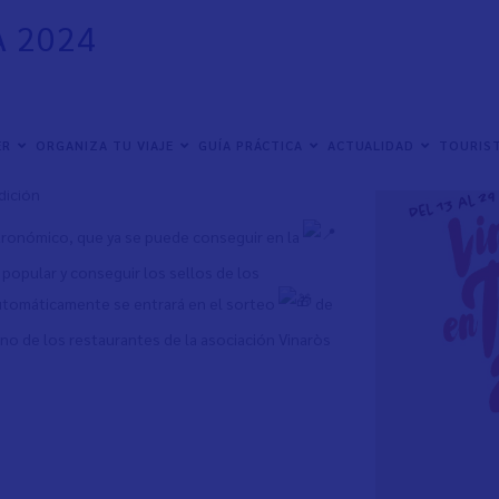
A 2024
Tapa en Tapa
ER
ORGANIZA TU VIAJE
GUÍA PRÁCTICA
ACTUALIDAD
TOURIST
s gastronómicas con más éxito del calendario con
dición
tronómico, que ya se puede conseguir en la
 popular y conseguir los sellos de los
automáticamente se entrará en el sorteo
de
o de los restaurantes de la asociación Vinaròs