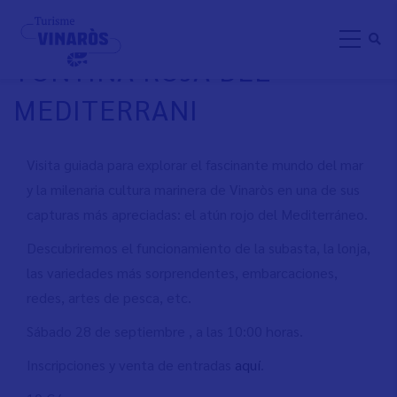
Pasar
VISITA GUIADA: RUTA DE LA
al
TONYINA ROJA DEL
contenido
principal
MEDITERRANI
Visita guiada para explorar el fascinante mundo del mar
y la milenaria cultura marinera de Vinaròs en una de sus
capturas más apreciadas: el atún rojo del Mediterráneo.
Descubriremos el funcionamiento de la subasta, la lonja,
las variedades más sorprendentes, embarcaciones,
redes, artes de pesca, etc.
Sábado 28 de septiembre , a las 10:00 horas.
Inscripciones y venta de entradas
aquí
.