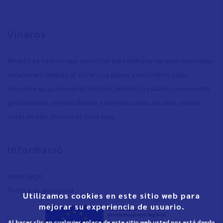
Vinaròs
Vinaròs es todo lo que necesitas para disfrutar de unas merecidas
vacaciones: relájate al sol en sus playas y recónditas calas,
descubre su apasionante historia, deleita tu paladar con nuestra
gastronomía, vive sus fiestas y siéntete como en casa, porque
estás en ella. Vinaròs es toda tuya.
Informació
Aviso Legal
Política de privacidad
Utilizamos cookies en este sitio web para
mejorar su experiencia de usuario.
Al hacer clic en cualquier enlace de este sitio web usted nos está dando