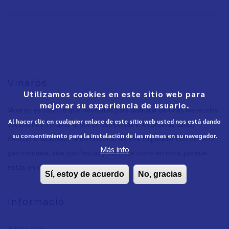
Vinaròs
Utilizamos cookies en este sitio web para
mejorar su experiencia de usuario.
Vinaròs es todo lo que necesitas para disfrutar de unas merecidas
Al hacer clic en cualquier enlace de este sitio web usted nos está dando
vacaciones: relájate al sol en sus playas y recónditas calas,
su consentimiento para la instalación de las mismas en su navegador.
descubre su apasionante historia, deleita tu paladar con nuestra
Más info
gastronomía, vive sus fiestas y siéntete como en casa, porque
estás en ella. Vinaròs es toda tuya.
Sí, estoy de acuerdo
No, gracias
Informació
Aviso Legal