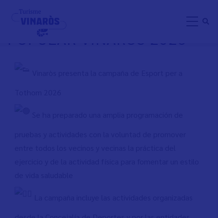
Pasar
MARCHA SALUDABLE
al
POPULAR VINARÒS 2026
contenido
principal
Vinaròs presenta la campaña de Esport per a
Tothom 2026
Se ha preparado una amplia programación de
pruebas y actividades con la voluntad de promover
entre todos los vecinos y vecinas la práctica del
ejercicio y de la actividad física para fomentar un estilo
de vida saludable
La campaña incluye las actividades organizadas
desde la Concejalía de Deportes y por las entidades