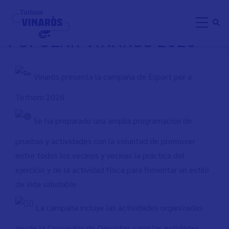
Skip
MARCHA SALUDABLE
to
POPULAR VINARÒS 2026
main
content
Vinaròs presenta la campaña de Esport per a
Tothom 2026
Se ha preparado una amplia programación de
pruebas y actividades con la voluntad de promover
entre todos los vecinos y vecinas la práctica del
ejercicio y de la actividad física para fomentar un estilo
de vida saludable
La campaña incluye las actividades organizadas
desde la Concejalía de Deportes y por las entidades