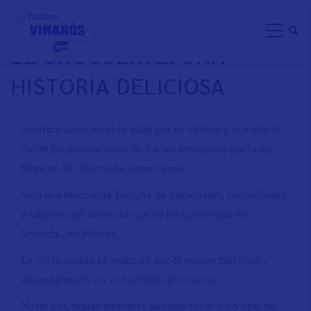
Pasar
VISITA GUIADA VINARÒS Y
al
EL CHOCOLATE: UNA
contenido
principal
HISTORIA DELICIOSA
Acompáñanos en este viaje por el tiempo y el espacio
de de las plantaciones de cacao americano hasta las
fábricas de chocolate vinarocense.
Será una fascinante historia de personajes, curiosidades
y sabores del alimento que se ha convertido en
leyenda…en Vinaròs.
La visita guiada se realizará por el núcleo histórico y
degustaremos los chocolates artesanos.
Nota: Los tiques infantiles pueden tener otro tipo de