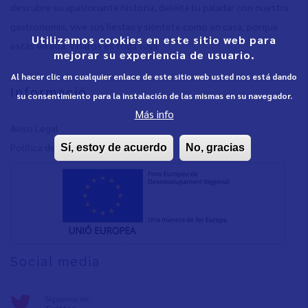
descubre su apasionante historia, deleita tu paladar con nuestra
gastronomía, vive sus fiestas y siéntete como en casa, porque
Utilizamos cookies en este sitio web para
estás en ella. Vinaròs es toda tuya.
mejorar su experiencia de usuario.
Al hacer clic en cualquier enlace de este sitio web usted nos está dando
Informació
su consentimiento para la instalación de las mismas en su navegador.
Más info
Aviso Legal
Política de privacidad
Sí, estoy de acuerdo
No, gracias
Social media
Síguenos en: