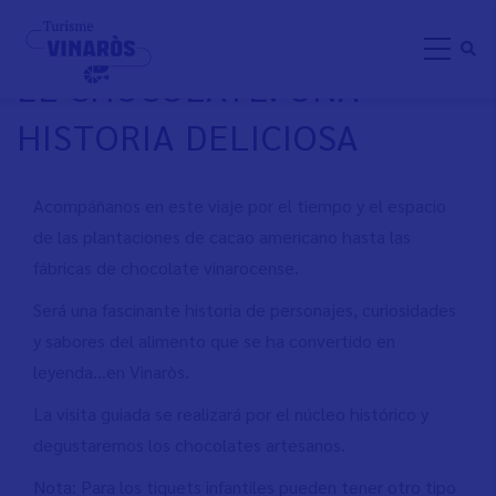
Skip
VISITA GUIADA VINARÒS Y
to
EL CHOCOLATE: UNA
main
content
HISTORIA DELICIOSA
Acompáñanos en este viaje por el tiempo y el espacio
de las plantaciones de cacao americano hasta las
fábricas de chocolate vinarocense.
Será una fascinante historia de personajes, curiosidades
y sabores del alimento que se ha convertido en
leyenda…en Vinaròs.
La visita guiada se realizará por el núcleo histórico y
degustaremos los chocolates artesanos.
Nota: Para los tiquets infantiles pueden tener otro tipo