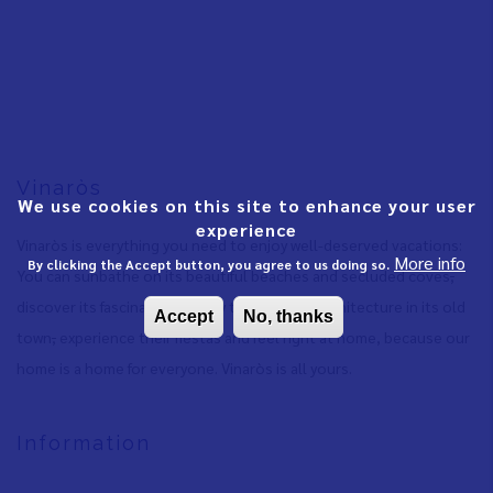
Vinaròs
We use cookies on this site to enhance your user
experience
Vinaròs is everything you need to enjoy well-deserved vacations:
More info
By clicking the Accept button, you agree to us doing so.
You can sunbathe on its beautiful beaches and secluded coves
,
discover its fascinating history through the architecture in its old
Accept
No, thanks
town
,
experience their fiestas and feel right at home, because our
home is a home for everyone. Vinaròs is all yours.
Information