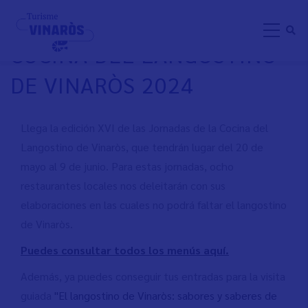
Pasar
XVI JORNADAS DE LA
al
COCINA DEL LANGOSTINO
contenido
principal
DE VINARÒS 2024
Llega la edición XVI de las Jornadas de la Cocina del
Langostino de Vinaròs, que tendrán lugar del 20 de
mayo al 9 de junio. Para estas jornadas, ocho
restaurantes locales nos deleitarán con sus
elaboraciones en las cuales no podrá faltar el langostino
de Vinaròs.
Puedes consultar todos los menús aquí.
Además, ya puedes conseguir tus entradas para la visita
guiada
"El langostino de Vinaròs: sabores y saberes de