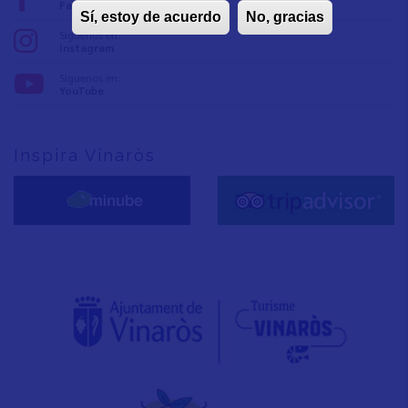
Facebook
Sí, estoy de acuerdo
No, gracias
Síguenos en:
Instagram
Síguenos en:
YouTube
Inspira Vinaròs