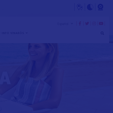
 INFO VINARÒS
CA