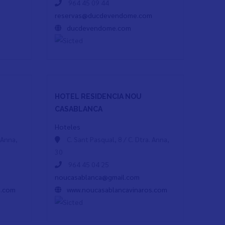
964 45 09 44
m
reservas@ducdevendome.com
ducdevendome.com
HOTEL RESIDENCIA NOU
CASABLANCA
Hoteles
. Anna,
C. Sant Pasqual, 8 / C. Dtra. Anna,
30
964 45 04 25
noucasablanca@gmail.com
s.com
www.noucasablancavinaros.com