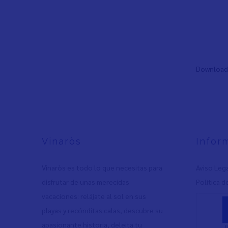
Pagin
Download
Vinaròs
Infor
Vinaròs es todo lo que necesitas para
Aviso Leg
disfrutar de unas merecidas
Política d
vacaciones: relájate al sol en sus
playas y recónditas calas, descubre su
apasionante historia, deleita tu