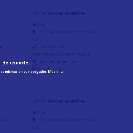
HOTEL DUC DE VENDÔME
Hotels
Ctra. Valencia-Barcelona, N-340,
1053.
om
964 45 09 44
reservas@ducdevendome.com
ducdevendome.com
 de usuario.
Más info
 las mismas en su navegador.
HÔTEL DUC DE VENDÔME
Hôtels
-340,
Ctra. Valencia-Barcelona, N-340,
1053.