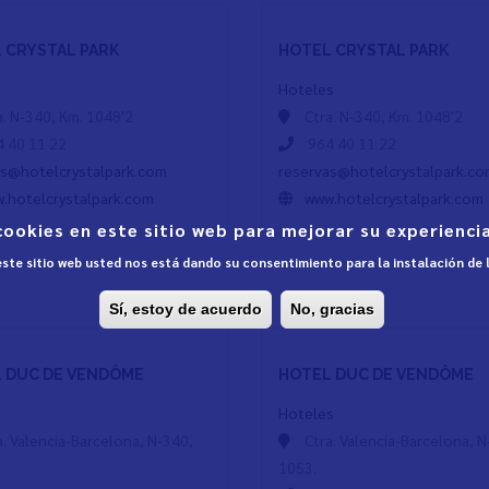
 CRYSTAL PARK
HOTEL CRYSTAL PARK
Hoteles
a. N-340, Km. 1048'2
Ctra. N-340, Km. 1048'2
 40 11 22
964 40 11 22
as@hotelcrystalpark.com
reservas@hotelcrystalpark.c
.hotelcrystalpark.com
www.hotelcrystalpark.com
cookies en este sitio web para mejorar su experiencia
 este sitio web usted nos está dando su consentimiento para la instalación de
Sí, estoy de acuerdo
No, gracias
 DUC DE VENDÔME
HOTEL DUC DE VENDÔME
Hoteles
a. Valencia-Barcelona, N-340,
Ctra. Valencia-Barcelona, N
1053.