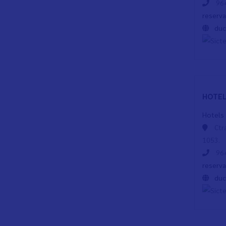
964
reserv
du
HOTEL
Hotels
Ctr
1053.
964
reserv
du