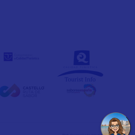
Web desarrollada por
evelb