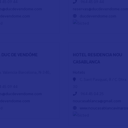
 45 09 44
964 45 09 44
as@ducdevendome.com
reservas@ducdevendome.co
cdevendome.com
ducdevendome.com
 DUC DE VENDÔME
HOTEL RESIDENCIA NOU
CASABLANCA
a. Valencia-Barcelona, N-340,
Hotels
C. Sant Pasqual, 8 / C. Dtra
 45 09 44
30
as@ducdevendome.com
964 45 04 25
cdevendome.com
noucasablanca@gmail.com
www.noucasablancavinaro