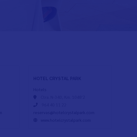
HOTEL CRYSTAL PARK
Hotels
Ctra. N-340, Km. 1048'2
964 40 11 22
om
reservas@hotelcrystalpark.com
www.hotelcrystalpark.com