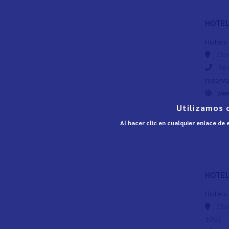
HOTEL
Hotels
Ctr
964
reserv
www
Utilizamos 
Al hacer clic en cualquier enlace de
HOTEL
Hotels
Ctr
1053.