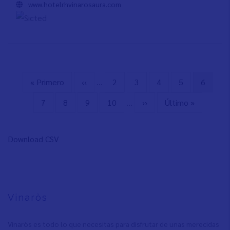
www.hotelrhvinarosaura.com
Primera
« Primero
Página
‹‹
…
Page
2
Page
3
Page
4
Page
5
Página
6
Paginación
página
anterior
actual
Page
7
Page
8
Page
9
Page
10
…
Siguiente
››
Última
Último »
página
página
Download CSV
Vinaròs
Vinaròs es todo lo que necesitas para disfrutar de unas merecidas