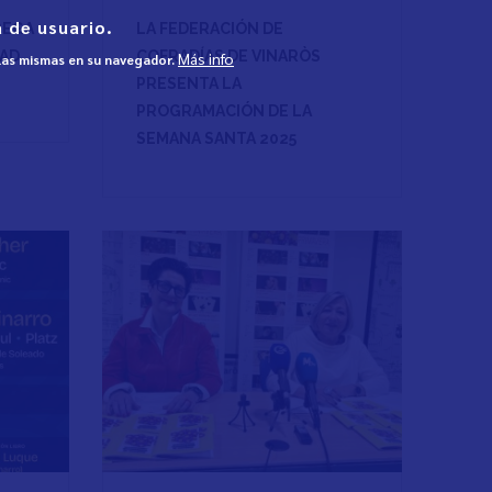
 de usuario.
REGA
LA FEDERACIÓN DE
DAD
COFRADÍAS DE VINARÒS
Más info
 las mismas en su navegador.
PRESENTA LA
PROGRAMACIÓN DE LA
SEMANA SANTA 2025