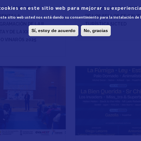
cookies en este sitio web para mejorar su experiencia
AYUNTAMIENTO
VINARÒS ACOGE LA ENT
SENTA LA
DE LOS SELLOS DE CALI
 este sitio web usted nos está dando su consentimiento para la instalación de
GRAMACIÓN DE LA II
TURÍSTICA SICTED
Sí, estoy de acuerdo
No, gracias
TA Y DE LA XXIII FERIA DEL
RO VINARÒS 2025