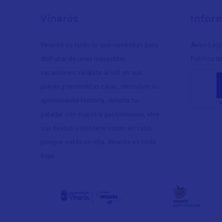
Vinaròs
Infor
Vinaròs es todo lo que necesitas para
Aviso Leg
disfrutar de unas merecidas
Política d
vacaciones: relájate al sol en sus
playas y recónditas calas, descubre su
apasionante historia, deleita tu
paladar con nuestra gastronomía, vive
sus fiestas y siéntete como en casa,
porque estás en ella. Vinaròs es toda
tuya.