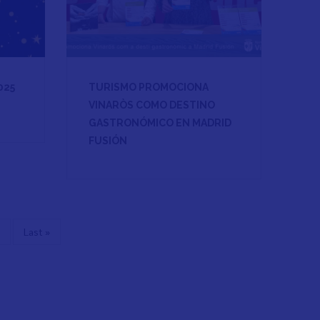
025
TURISMO PROMOCIONA
VINARÒS COMO DESTINO
GASTRONÓMICO EN MADRID
FUSIÓN
iguiente
Última
Last »
ágina
página