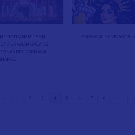
UNT RETRANSMITE EN
CARNAVAL DE VINARÒS 2
ECTO LA GRAN GALA DE
 REINAS DEL CARNAVAL
VINARÒS
Página
‹‹
Page
1
Page
2
Page
3
Página
4
Page
5
Page
6
Page
7
Page
8
Page
9
…
S
››
anterior
actual
p