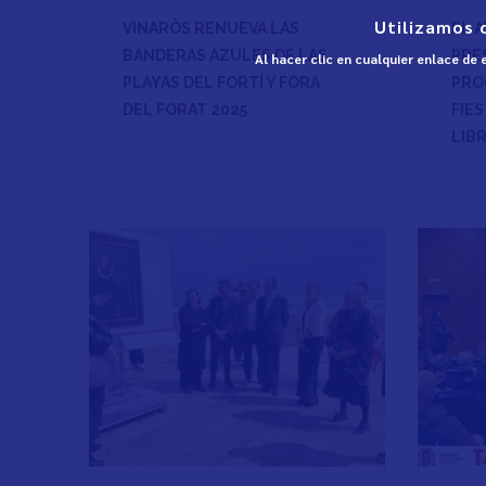
Utilizamos 
VINARÒS RENUEVA LAS
EL 
BANDERAS AZULES DE LAS
PRE
Al hacer clic en cualquier enlace de
PLAYAS DEL FORTÍ Y FORA
PRO
DEL FORAT 2025
FIES
LIB