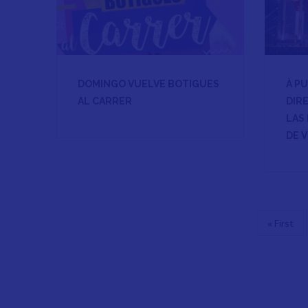
DOMINGO VUELVE BOTIGUES
À P
AL CARRER
DIR
LAS
DE 
Primera
« First
Paginación
página