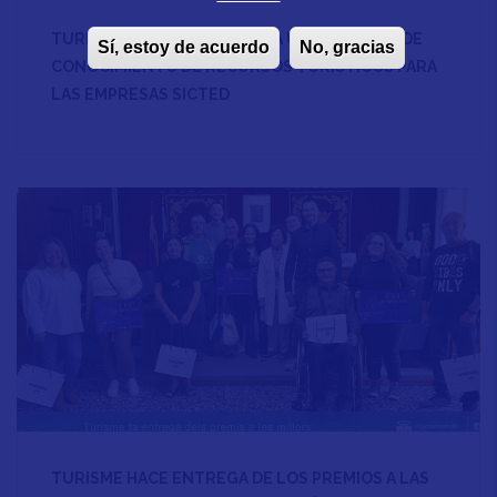
TURISME VINARÒS ORGANIZA UNA JORNADA DE
Sí, estoy de acuerdo
No, gracias
CONOCIMIENTO DE RECURSOS TURÍSTICOS PARA
LAS EMPRESAS SICTED
TURISME HACE ENTREGA DE LOS PREMIOS A LAS