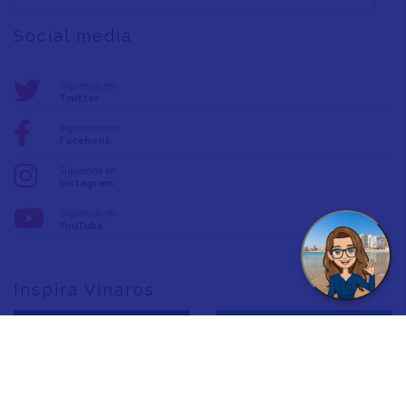
Social media
Síguenos en:
Twitter
Síguenos en:
Facebook
Síguenos en:
Instagram
Síguenos en:
YouTube
Inspira Vinaròs