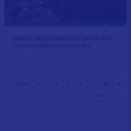
VINARÒS CONSIGUE DURANTE EL MES DE JULIO
UNA OCUPACIÓN TURÍSTICA DEL 85%
Primera
« First
Página
‹‹
…
Page
4
Page
5
Page
6
Page
7
Página
8
Page
9
Paginación
página
anterior
actual
Page
10
Page
11
Page
12
…
Siguiente
››
Última
Last »
página
página