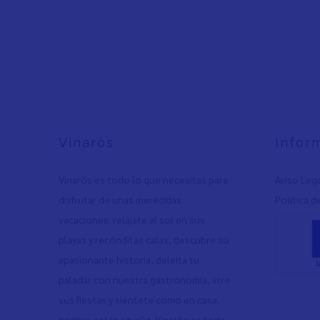
Vinaròs
Infor
Vinaròs es todo lo que necesitas para
Aviso Leg
disfrutar de unas merecidas
Política d
vacaciones: relájate al sol en sus
playas y recónditas calas, descubre su
apasionante historia, deleita tu
paladar con nuestra gastronomía, vive
sus fiestas y siéntete como en casa,
porque estás en ella. Vinaròs es toda