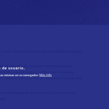
a Ciutat i Interés Turístic perquè els comensals puguen
ada per Marc Albella, ha posat en marxa una nova
 de usuario.
bliments a poder superar la difícil crisi econòmica
Más info
 las mismas en su navegador.
ls telèfons i adreces, tant de restaurants com de bars,
ial a la Regidora de Promoció de la Ciutat i Interés
ació