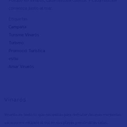
comienza junto al mar.
Etiquetas
Campaña
Turisme Vinaròs
Turismo
Promoció Turística
estiu
Amar Vinaròs
Vinaròs
Vinaròs es todo lo que necesitas para disfrutar de unas merecidas
vacaciones: relájate al sol en sus playas y recónditas calas,