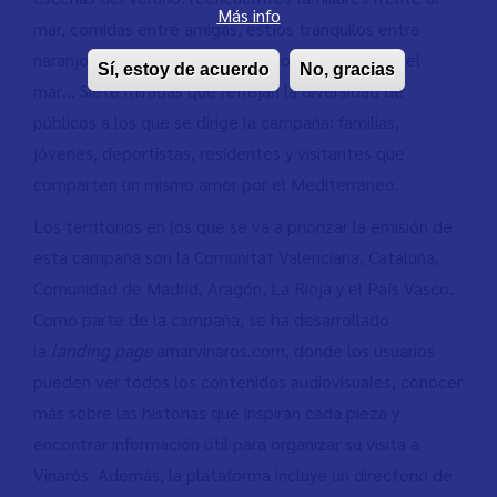
Más info
mar, comidas entre amigas, estíos tranquilos entre
naranjos, tardeos en el puerto, sopars a la vora del
Sí, estoy de acuerdo
No, gracias
mar… Siete miradas que reflejan la diversidad de
públicos a los que se dirige la campaña: familias,
jóvenes, deportistas, residentes y visitantes que
comparten un mismo amor por el Mediterráneo.
Los territorios en los que se va a priorizar la emisión de
esta campaña son la Comunitat Valenciana, Cataluña,
Comunidad de Madrid, Aragón, La Rioja y el País Vasco.
Como parte de la campaña, se ha desarrollado
la
landing page
amarvinaros.com, donde los usuarios
pueden ver todos los contenidos audiovisuales, conocer
más sobre las historias que inspiran cada pieza y
encontrar información útil para organizar su visita a
Vinaròs. Además, la plataforma incluye un directorio de