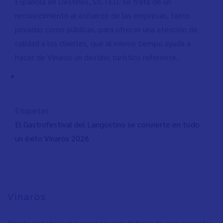
Española en Destinos, SICTED. Se trata de un
reconocimiento al esfuerzo de las empresas, tanto
privadas como públicas, para ofrecer una atención de
calidad a los clientes, que al mismo tiempo ayuda a
hacer de Vinaròs un destino turístico referente.
Etiquetas
El Gastrofestival del Langostino se convierte en todo
un éxito Vinaròs 2026
Vinaròs
Vinaròs es todo lo que necesitas para disfrutar de unas merecidas