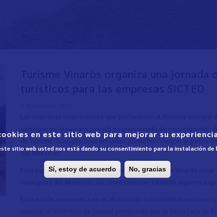
Turisme Vinaròs organiza una jornada 
turísticos para las empresas SICTED
7 November 2023
Las empresas vinarocenses que pertenecen al Sistema Integral de
participaron la semana pasada en una jornada de conocimiento d
cookies en este sitio web para mejorar su experiencia
de Turisme. Gracias a esta actividad pudieron conocer algunos de
 este sitio web usted nos está dando su consentimiento para la instalación de
del Maestrat.
Esta experiencia ha permitido a los empresarios de Vinaròs crear
Sí, estoy de acuerdo
No, gracias
muncipio y del Maestrat, así como conocer también algunos luga
Esta acción se enmarca en el abanico de actividades formativas 
renovar el distintivo de calidad promovido por la Secretaría de 