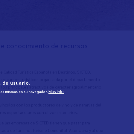
de conocimiento de recursos
 Calidad Turística Española en Destinos, SICTED,
e recursos turísticos organizada por el departamento
 de usuario.
 los principales atractivos de carácter agroalimentario
Más info
 las mismas en su navegador.
 vínculos con los productores de vino y de naranjas del
res espectaculares con olivos milenarios.
que las empresas de SICTED tienen que pasar para
Estado de Turismo, Turisme Comunitat Valenciana y al que