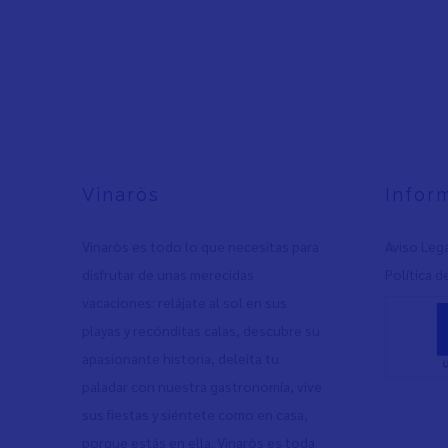
Vinaròs
Infor
Vinaròs es todo lo que necesitas para
Aviso Leg
disfrutar de unas merecidas
Política d
vacaciones: relájate al sol en sus
playas y recónditas calas, descubre su
apasionante historia, deleita tu
paladar con nuestra gastronomía, vive
sus fiestas y siéntete como en casa,
porque estás en ella. Vinaròs es toda