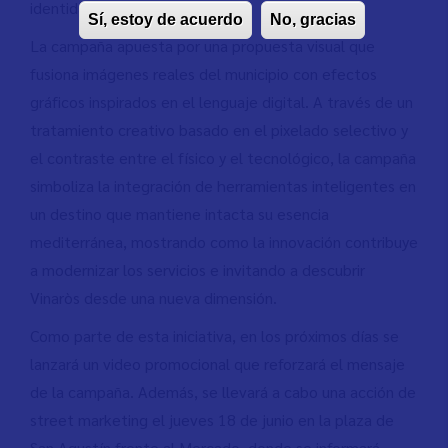
identidad Mediterráneo”.
Sí, estoy de acuerdo
No, gracias
La campaña apuesta por una propuesta visual que
fusiona imágenes reales del municipio con efectos
gráficos inspirados en el lenguaje digital. A través de un
tratamiento creativo basado en el pixelado selectivo y
el contraste entre el físico y el tecnológico, la campaña
simboliza la integración de herramientas inteligentes en
un destino que mantiene intacta su esencia
mediterránea, mostrando como la innovación contribuye
a modernizar los servicios e invitando a descubrir
Vinaròs desde una nueva dimensión.
Como parte de esta iniciativa, en los próximos días se
lanzará un video promocional que reforzará el mensaje
de la campaña. Además, se llevará a cabo una acción de
street marketing el jueves 18 de junio en la plaza de
San Agustín frente al Mercado, donde se informará