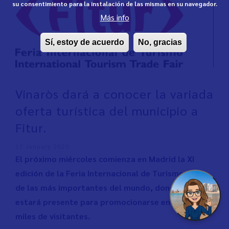
su consentimiento para la instalación de las mismas en su navegador.
Más info
Sí, estoy de acuerdo
No, gracias
Vinaròs dará a conocer la variada
oferta turística del municipio a
Fitur.
17 January 2020
El próximo miércoles comienza en Madrid la XI
edición de la Feria Internacional de Turismo, una
de las más importantes del mundo, donde Vinaròs
estará presente para promocionarse entre los
miles de visitantes.