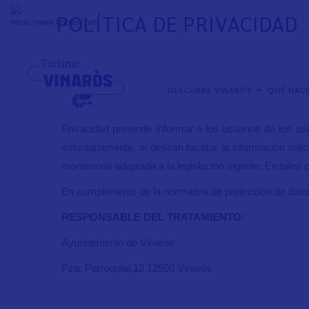
Pasar
POLÍTICA DE PRIVACIDAD
al
+
31°
C
contenido
principal
El Ayuntamiento de Vinaròs está especialmente sensib
General de Protección de Datos.
NAVEGACIÓN
DESCUBRE VINARÒS
QUÉ HAC
PRINCIPAL
La visita a este sitio Web no implica que el usuario e
Privacidad pretende informar a los usuarios de los us
voluntariamente, si desean facilitar la información sol
mantenerla adaptada a la legislación vigente. En tales 
En cumplimiento de la normativa de protección de datos
RESPONSABLE DEL TRATAMIENTO:
Ayuntamiento de Vinaròs
Pza. Parroquial,12 12500 Vinaròs