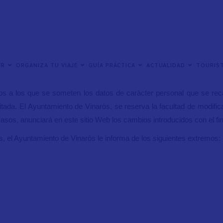
ilizado con la protección de datos de carácter personal de los usu
ER
ORGANIZA TU VIAJE
GUÍA PRÁCTICA
ACTUALIDAD
TOURIST
sté obligado a facilitar ninguna información sobre el mismo. En el ca
os a los que se someten los datos de carácter personal que se recab
icitada. El Ayuntamiento de Vinaròs, se reserva la facultad de modific
casos, anunciará en este sitio Web los cambios introducidos con el f
, el Ayuntamiento de Vinaròs le informa de los siguientes extremos: