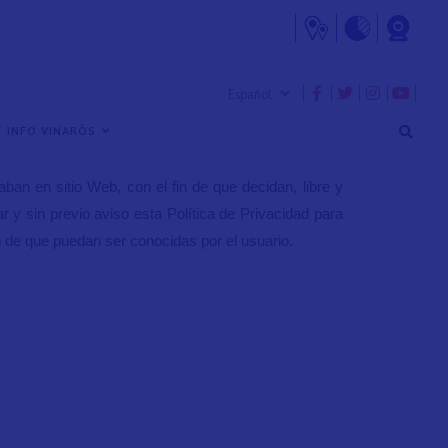
arios de la Web y con el cumplimiento del Reglamento
 INFO VINARÒS
so de que se faciliten datos, la presente Política de
an en sitio Web, con el fin de que decidan, libre y
ar y sin previo aviso esta Política de Privacidad para
in de que puedan ser conocidas por el usuario.