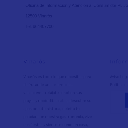
Oficina de Información y Atención al Consumidor Pl. Jov
12500 Vinaròs
Tel: 964407700
Vinaròs
Infor
Vinaròs es todo lo que necesitas para
Aviso Leg
disfrutar de unas merecidas
Política d
vacaciones: relájate al sol en sus
playas y recónditas calas, descubre su
apasionante historia, deleita tu
paladar con nuestra gastronomía, vive
sus fiestas y siéntete como en casa,