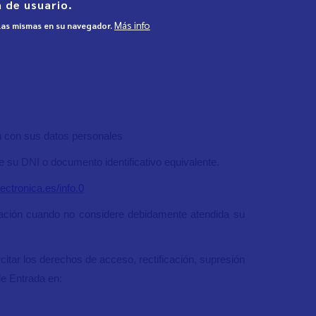
 de usuario.
Más info
 las mismas en su navegador.
ión con sus datos personales
de su DNI o documento identificativo equivalente.
lectronica.es/info.0
mación cuando no considere debidamente atendida su
citar los derechos de acceso, rectificación, supresión
 de Entrada en: