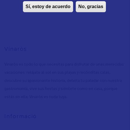
Sí, estoy de acuerdo
No, gracias
Vinaròs
Vinaròs es todo lo que necesitas para disfrutar de unas merecidas
vacaciones: relájate al sol en sus playas y recónditas calas,
descubre su apasionante historia, deleita tu paladar con nuestra
gastronomía, vive sus fiestas y siéntete como en casa, porque
estás en ella. Vinaròs es toda tuya.
Informació