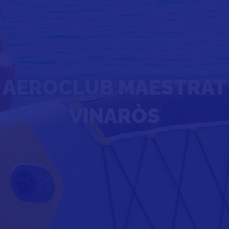
AEROCLUB MAESTRAT
VINARÒS