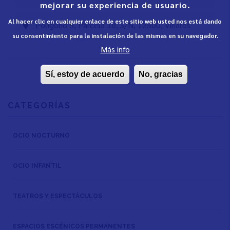
mejorar su experiencia de usuario.
Al hacer clic en cualquier enlace de este sitio web usted nos está dando
Polígono 5, Parcela 38, S/N, 12500, Vinaròs
su consentimiento para la instalación de las mismas en su navegador.
Más info
Sí, estoy de acuerdo
No, gracias
CATEGORÍAS
OCIO NOCTURNO
OCIO INFANTIL
TEATROS Y ESPECTÁCULOS
ESPACIOS ESCÉNICOS PERMANENTES