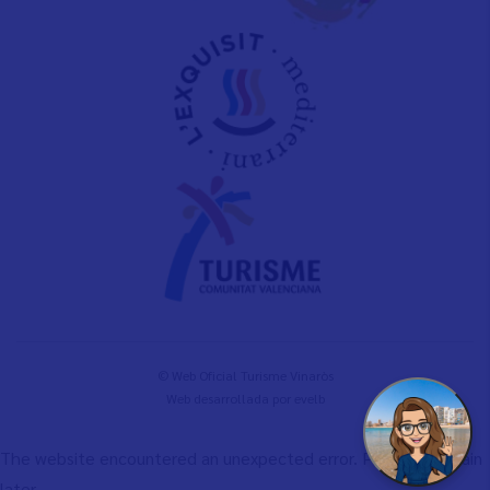
© Web Oficial Turisme Vinaròs
Web desarrollada por
evelb
The website encountered an unexpected error. Please try again
later.