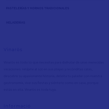
PASTELERÍAS Y HORNOS TRADICIONALES
HELADERÍAS
Vinaròs
Vinaròs es todo lo que necesitas para disfrutar de unas merecidas
vacaciones: relájate al sol en sus playas y recónditas calas,
descubre su apasionante historia, deleita tu paladar con nuestra
gastronomía, vive sus fiestas y siéntete como en casa, porque
estás en ella. Vinaròs es toda tuya.
Informació