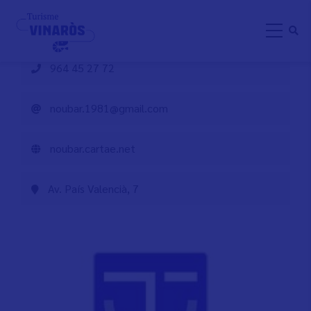
Pasar
Restaurant Nou Bar
al
contenido
principal
964 45 27 72
noubar.1981@gmail.com
noubar.cartae.net
Av. País Valencià, 7