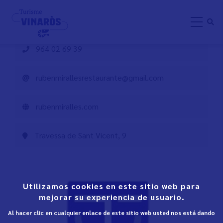
Pasar
Restaurant Rubén Miralles
al
contenido
principal
964 02 69 39
rubenmirallesrestaurante@gmail.com
rubenmiralles.com
Travessa de Sant Vicent, 9
Utilizamos cookies en este sitio web para
mejorar su experiencia de usuario.
Al hacer clic en cualquier enlace de este sitio web usted nos está dando