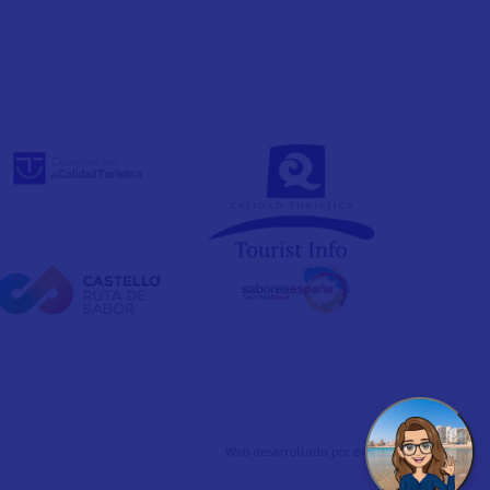
Web desarrollada por
evelb