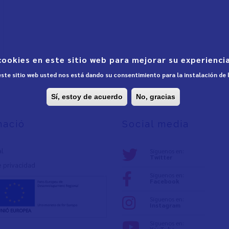
cookies en este sitio web para mejorar su experiencia
 este sitio web usted nos está dando su consentimiento para la instalación de
Sí, estoy de acuerdo
No, gracias
mació
Social media
al
Síguenos en:
Twitter
e privacidad
Síguenos en:
Facebook
Síguenos en:
Instagram
Síguenos en: