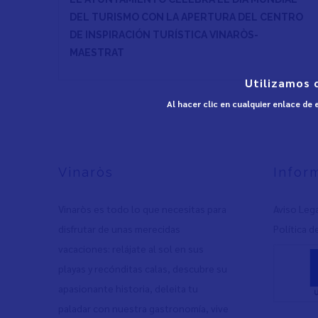
DEL TURISMO CON LA APERTURA DEL CENTRO
DE INSPIRACIÓN TURÍSTICA VINARÒS-
MAESTRAT
Utilizamos 
Al hacer clic en cualquier enlace de
Vinaròs
Infor
Vinaròs es todo lo que necesitas para
Aviso Leg
disfrutar de unas merecidas
Política d
vacaciones: relájate al sol en sus
playas y recónditas calas, descubre su
apasionante historia, deleita tu
paladar con nuestra gastronomía, vive