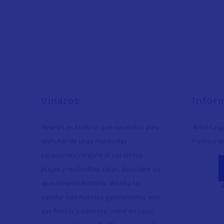
Vinaròs
Infor
Vinaròs es todo lo que necesitas para
Aviso Leg
disfrutar de unas merecidas
Política d
vacaciones: relájate al sol en sus
playas y recónditas calas, descubre su
apasionante historia, deleita tu
paladar con nuestra gastronomía, vive
sus fiestas y siéntete como en casa,