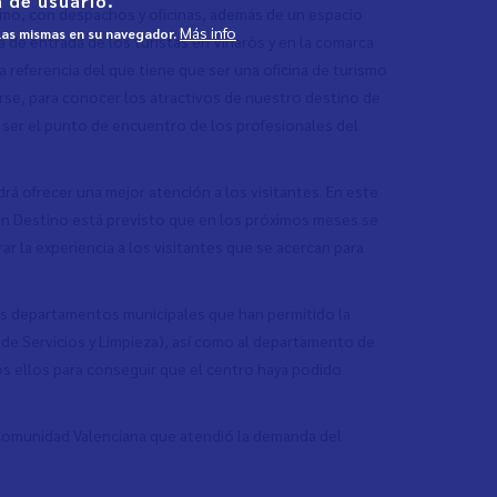
 de usuario.
ismo, con despachos y oficinas, además de un espacio
Más info
 las mismas en su navegador.
ta de entrada de los turistas en Vinaròs y en la comarca
 referencia del que tiene que ser una oficina de turismo
irarse, para conocer los atractivos de nuestro destino de
a ser el punto de encuentro de los profesionales del
rá ofrecer una mejor atención a los visitantes. En este
a en Destino está previsto que en los próximos meses se
ar la experiencia a los visitantes que se acercan para
los departamentos municipales que han permitido la
a de Servicios y Limpieza), así como al departamento de
os ellos para conseguir que el centro haya podido
 Comunidad Valenciana que atendió la demanda del