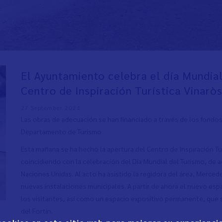
El Ayuntamiento celebra el día Mundial
Centro de Inspiración Turística Vinarò
27 September 2024
Las obras de adecuación se han financiado a través de los fondos
Departamento de Turismo
Esta mañana se ha hecho la apertura del Centro de Inspiración Tu
coincidiendo con la celebración del Día Mundial del Turismo, de 
Naciones Unidas. Al acto ha asistido la regidora del área, Merced
nuevas instalaciones municipales. A partir de ahora el nuevo espac
los visitantes, así como un espacio expositivo permanente, que 
del Fortín.