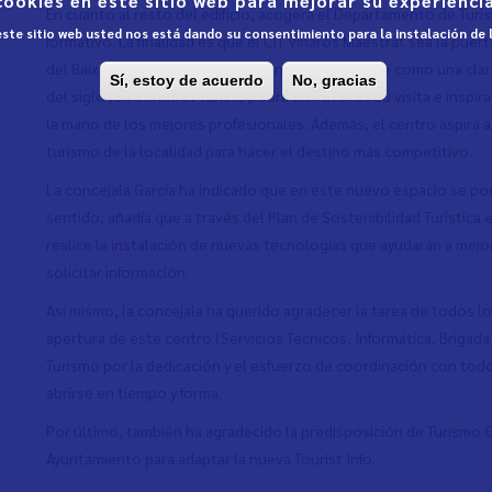
cookies en este sitio web para mejorar su experiencia
En cuanto al resto del edificio, acogerá el Departamento de Tur
 este sitio web usted nos está dando su consentimiento para la instalación de
formativo. La finalidad es que el CIT Vinaròs Maestrat sea la puer
del Baix Maestrat. El centro pretende configurarse como una clara
Sí, estoy de acuerdo
No, gracias
del siglo XXI donde el turista podrá disfrutar de su visita e insp
la mano de los mejores profesionales. Además, el centro aspira 
turismo de la localidad para hacer el destino más competitivo.
La concejala García ha indicado que en este nuevo espacio se pod
sentido, añadía que a través del Plan de Sostenibilidad Turístic
realice la instalación de nuevas tecnologías que ayudarán a mejor
solicitar información.
Así mismo, la concejala ha querido agradecer la tarea de todos 
apertura de este centro (Servicios Técnicos, Informática, Brigad
Turismo por la dedicación y el esfuerzo de coordinación con tod
abrirse en tiempo y forma.
Por último, también ha agradecido la predisposición de Turismo
Ayuntamiento para adaptar la nueva Tourist Info.