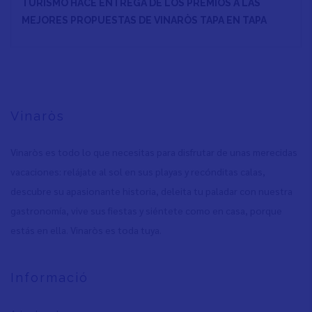
TURISMO HACE ENTREGA DE LOS PREMIOS A LAS
MEJORES PROPUESTAS DE VINARÒS TAPA EN TAPA
Vinaròs
Vinaròs es todo lo que necesitas para disfrutar de unas merecidas
vacaciones: relájate al sol en sus playas y recónditas calas,
descubre su apasionante historia, deleita tu paladar con nuestra
gastronomía, vive sus fiestas y siéntete como en casa, porque
estás en ella. Vinaròs es toda tuya.
Informació