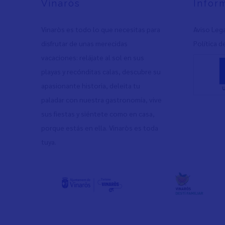
Vinaròs
Infor
Vinaròs es todo lo que necesitas para
Aviso Leg
disfrutar de unas merecidas
Política d
vacaciones: relájate al sol en sus
playas y recónditas calas, descubre su
apasionante historia, deleita tu
paladar con nuestra gastronomía, vive
sus fiestas y siéntete como en casa,
porque estás en ella. Vinaròs es toda
tuya.