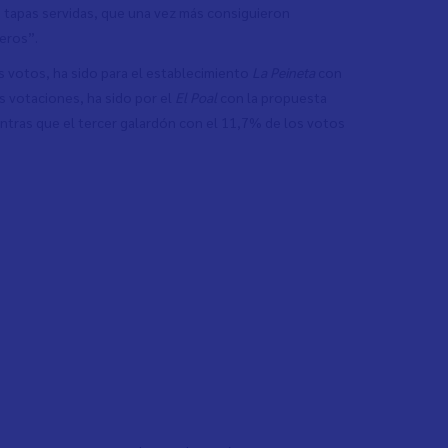
e tapas servidas, que una vez más consiguieron
neros”.
s votos, ha sido para el establecimiento
La Peineta
con
s votaciones, ha sido por el
El Poal
con la propuesta
ientras que el tercer galardón con el 11,7% de los votos