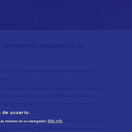
a las mejores propuestas de
 de los 21 establecimientos que participaron en esta
naròs
echo entrega de los premios a las mejores creaciones de
os que se celebraron del 13 al 29 de septiembre y el
s, que al menos, degustaron seis de las propuestas
 de usuario.
Más info
ía la participación de los establecimientos que una vez
 las mismas en su navegador.
a. Según comentaba “se trata de una de las propuestas