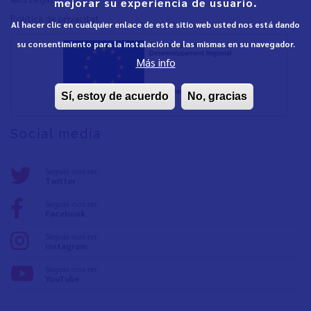
mejorar su experiencia de usuario.
Política de privacita
t
Al hacer clic en cualquier enlace de este sitio web usted nos está dando
su consentimiento para la instalación de las mismas en su navegador.
Más info
Sí, estoy de acuerdo
No, gracias
Social media
Seguix-nos en:
Twitter
Seguix-nos en:
Facebook
Seguix-nos en:
Instagram
Seguix-nos en:
YouTube