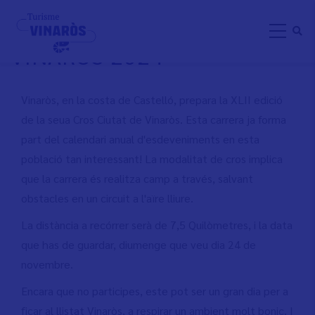
Skip
42É CROS CIUTAT DE
to
VINARÒS 2024
main
content
Vinaròs, en la costa de Castelló, prepara la XLII edició
de la seua Cros Ciutat de Vinaròs. Esta carrera ja forma
part del calendari anual d'esdeveniments en esta
població tan interessant! La modalitat de cros implica
que la carrera és realitza camp a través, salvant
obstacles en un circuit a l'aïre lliure.
La distància a recórrer serà de 7,5 Quilòmetres, i la data
que has de guardar, diumenge que veu dia 24 de
novembre.
Encara que no participes, este pot ser un gran dia per a
ficar al llistat Vinaròs, a respirar un ambient molt bonic. I