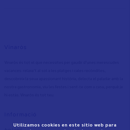
Vinaròs
Vinaròs és tot el que necessites per gaudir d’unes merescudes
vacances: relaxa’t al sol a les platges i cales recòndites,
descobreix la seua apassionant història, delecta el paladar amb la
nostra gastronomia, viu les festes i sent-te com a casa, perquè ja
hi estàs. Vinaròs és tot teu.
Informació
Utilizamos cookies en este sitio web para
Avís Legal