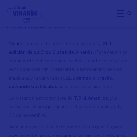
Skip
42É CROSS CIUTAT DE
to
VINARÒS 2024
main
content
Vinaròs
, en la costa de Castellón, prepara la
XLII
edición de su Cros Ciutat de Vinaròs
. ¡Esta carrera ya
forma parte del calendario anual de acontecimientos en
esta población tan interesante! La modalidad de cros
implica que la carrera se realiza
campo a través,
salvando obstáculos
en un circuito al aire libre.
La distancia a recorrer será de
7,5 kilómetros
, y la
fecha que tienes que guardar, el próximo domingo día
24 de noviembre.
Aunque no participes, este puede ser un gran día para
acercarte a Vinaròs, a respirar un ambiente muy bonito.