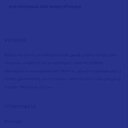
amb informació dels temps d’espera
Vinaròs
Vinaròs és tot el que necessites per gaudir d’unes merescudes
vacances: relaxa’t al sol a les platges i cales recòndites,
descobreix la seua apassionant història, delecta el paladar amb la
nostra gastronomia, viu les festes i sent-te com a casa, perquè ja
hi estàs. Vinaròs és tot teu.
Informació
Avís Legal