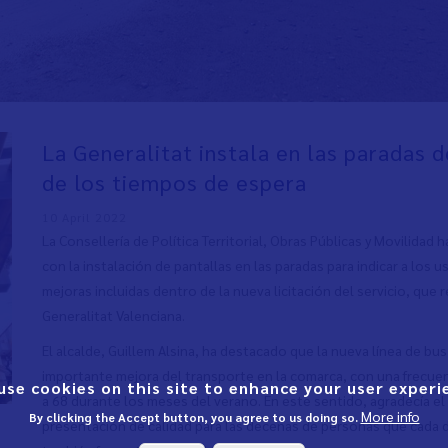
La Generalitat instala en las paradas 
de los tiempos de espera
10 April 2022
La Consellería de Política Territorial, Obras Públicas y Movilidad
con la instalación de pantallas en las paradas para indicar a los 
mejoras incluidas dentro de la nueva licitación del servicio, que
Generalitat Valenciana.
El alcalde, Guillem Alsina, ha destacado que la nueva línea de b
importante mejora del transporte en la comarca, con una frecuenc
use cookies on this site to enhance your user experi
a 68 durante los meses del verano. En este sentido, agradecía e
More info
By clicking the Accept button, you agree to us doing so.
presentación de calidad para las decenas de personas que cada d