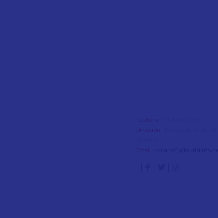
Teléfono
- 964 453 334
Dirección
- Passeig de Cristòfo
Castelló
Email
-
vinaros[@]touristinfo.ne