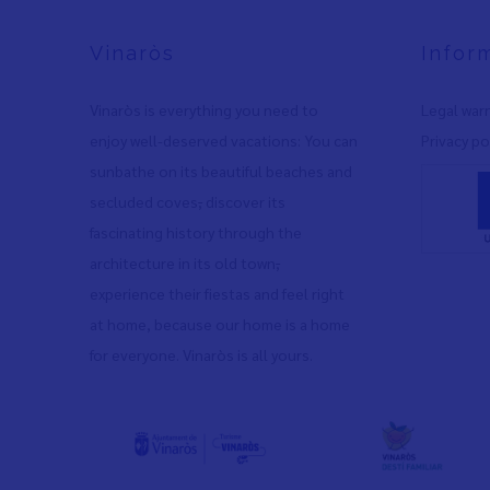
Vinaròs
Infor
Vinaròs is everything you need to
Legal war
enjoy well-deserved vacations: You can
Privacy po
sunbathe on its beautiful beaches and
secluded coves
,
discover its
fascinating history through the
architecture in its old town
,
experience their fiestas and feel right
at home, because our home is a home
for everyone. Vinaròs is all yours.