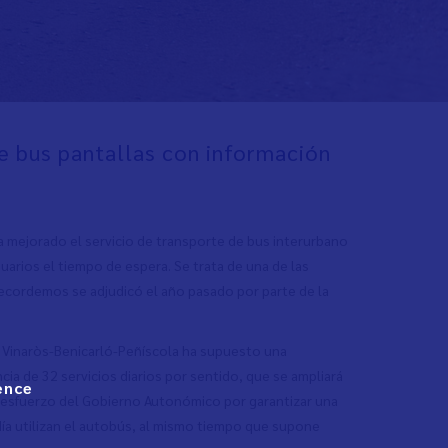
de bus pantallas con información
 ha mejorado el servicio de transporte de bus interurbano
usuarios el tiempo de espera. Se trata de una de las
 recordemos se adjudicó el año pasado por parte de la
us Vinaròs-Benicarló-Peñíscola ha supuesto una
ia de 32 servicios diarios por sentido, que se ampliará
ence
l esfuerzo del Gobierno Autonómico por garantizar una
ía utilizan el autobús, al mismo tiempo que supone