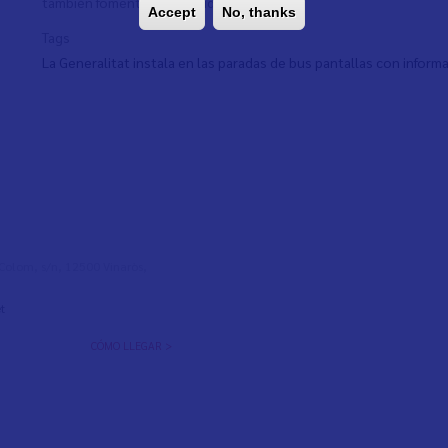
también fomentar la movilidad sostenible.
Accept
No, thanks
Tags
La Generalitat instala en las paradas de bus pantallas con infor
l Colom, s/n, 12500 Vinaròs,
t
CÓMO LLEGAR >