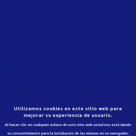
Vinaròs es reuneix amb Turisme
Comunitat Valenciana per lluitar
contra l’intrusisme en el lloguer
turístic
3 March 2023
La finalitat és protegir els residents i visitants i garantir
que els allotjaments turístics complisquen la normativa
vigent per evitar la competència deslleial
L’Ajuntament va mantenir ahir una reunió de
col·laboració amb el Servei Territorial de Turisme de
Castelló per a lluitar contra l'intrusisme i la competència
deslleial a Vinaròs. Aquesta trobada forma part del
Utilizamos cookies en este sitio web para
conveni que es va signar al mes de novembre entre
mejorar su experiencia de usuario.
Turisme Comunitat Valenciana i l’Ajuntament per a
Al hacer clic en cualquier enlace de este sitio web usted nos está dando
lluitar contra l'intrusisme del lloguer turístic. Cal
su consentimiento para la instalación de las mismas en su navegador.