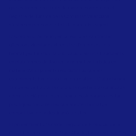
que es troben registrats de manera correcta en el
Registre de Turisme de la Comunitat Valenciana i
s’esforcen per complir tota la normativa vigent.
D'acord amb l'anterior, en la reunió es van tractar
qüestions vinculades al registre d'empreses i els
habitatges turístics, la publicació d'anuncis fraudulents
en plataformes de lloguer, la normativa turística en
matèria d'allotjaments i els distintius que els
establiments han d'instal·lar, entre altres. D'altra banda,
també es va tractar la conducta que ha d’assumir cada
administració per a intensificar la col·laboració i evitar
pràctiques fraudulentes que afecten la imatge
competitiva de la destinació turística.
El primer tinent d’alcalde i regidor de Promoció de la
Ciutat i Interés Turístic, Marc Albella, ha indicat que “és