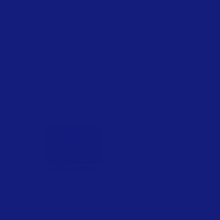
descobreix la seua apassionant història, delecta el paladar amb la
nostra gastronomia, viu les festes i sent-te com a casa, perquè ja
hi estàs. Vinaròs és tot teu.
Informació
Avís Legal
Política de privacita
t
Social media
Seguix-nos en: