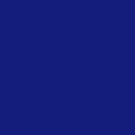
important lluitar contra l’intrusisme en el lloguer turístic
per a protegir els residents i visitants i garantir un servei
regulat i reglat”.
Tags
Vinaròs es reuneix amb Turisme Comunitat Valenciana
per lluitar contra l’intrusisme en el lloguer turístic
Vinaròs
Vinaròs és tot el que necessites per gaudir d’unes merescudes
vacances: relaxa’t al sol a les platges i cales recòndites,