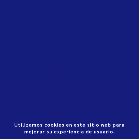
Vinaròs se reúne con Turisme
Comunitat Valenciana para
luchar contra el intrusismo en el
alquiler turístico
3 March 2023
La finalidad es proteger los residentes y visitantes y
garantizar que los alojamientos turísticos cumplan la
normativa vigente para evitar la competencia desleal
El Ajuntament mantuvo ayer una reunión de
colaboración con el Servicio Territorial de Turismo de
Castellón para luchar contra el intrusismo y la
competencia desleal en Vinaròs. Este encuentro forma
parte del convenio que se firmó en el mes de
Utilizamos cookies en este sitio web para
mejorar su experiencia de usuario.
noviembre entre Turisme Comunitat Valenciana y el