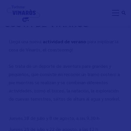
Skip
COASTEERING: EXPLORA LA
to
COSTA DE VINARÒS
main
content
Llega una nueva
actividad de verano
para explorar la
cosa de Vinaròs, el coasteering!
Se trata de un deporte de aventura para grandes y
pequeños, que consiste en recorrer un tramo costero a
pie mientras se realizan y se combinan diferentes
actividades, como el buceo, la natación, la exploración
de cuevas terrestres, saltos de altura al agua y snorkel.
Jueves 18 de julio y 8 de agosto, a las 9.30 h
Jueves 25 de julio y 22 de agosto, a las 12 h