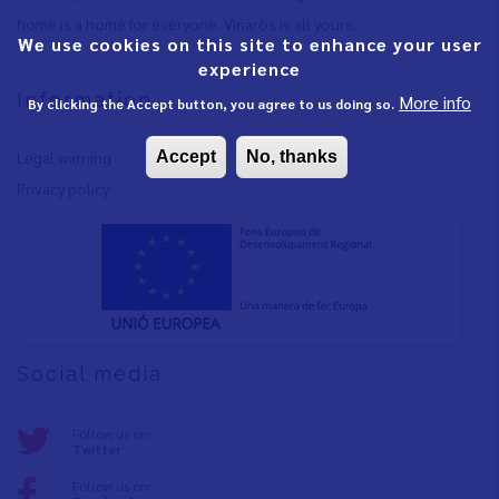
home is a home for everyone. Vinaròs is all yours.
We use cookies on this site to enhance your user
experience
Information
More info
By clicking the Accept button, you agree to us doing so.
Accept
No, thanks
Legal warning
Privacy policy
Social media
Follow us on:
Twitter
Follow us on: