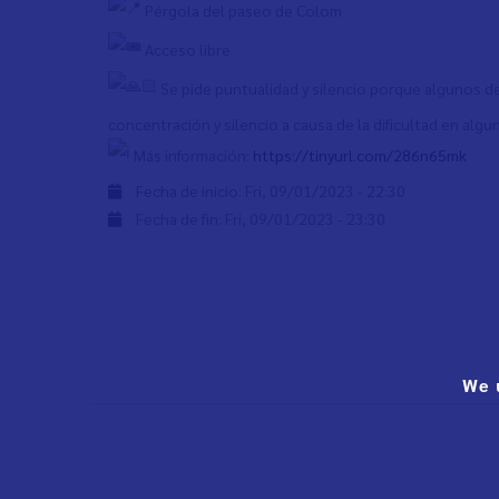
Pérgola del paseo de Colom
Acceso libre
Se pide puntualidad y silencio porque algunos 
concentración y silencio a causa de la dificultad en algu
Más información:
https://tinyurl.com/286n65mk
Fecha de inicio:
Fri, 09/01/2023 - 22:30
Fecha de fin:
Fri, 09/01/2023 - 23:30
We 