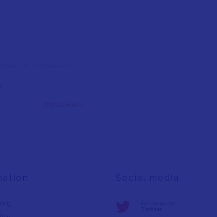
l Colom, s/n, 12500 Vinaròs,
t
CÓMO LLEGAR >
mation
Social media
ning
Follow us on:
Twitter
licy