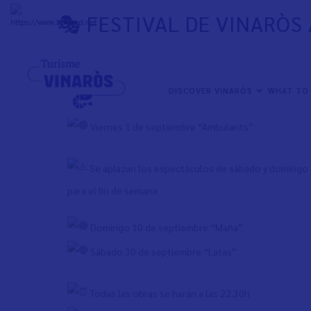
Skip
🎭 FESTIVAL DE VINARÒS
to
+
31°
C
main
content
La pérgola del paseo de Colom acogerá tres espect
NAVEGACIÓN
basados en equilibrios y malabarismos imposibles
DISCOVER VINARÒS
WHAT TO
PRINCIPAL
Viernes 1 de septiembre “Ambulants”
Se aplazan los espectáculos de sábado y domingo del
para el fin de semana
Domingo 10 de septiembre “Maña”
Sábado 30 de septiembre “Latas”
Todas las obras se harán a las 22.30h