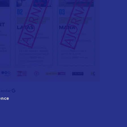
lendar
ence