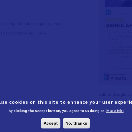
de los espectáculos requieren mucha
nas acciones de equilibrio
Add to Google ca
use cookies on this site to enhance your user experi
More info
By clicking the Accept button, you agree to us doing so.
Accept
No, thanks