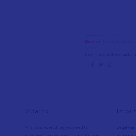
Teléfono
- 964 453 334
Dirección
- Passeig de Cristòfo
Castelló
Email
-
vinaros[@]touristinfo.ne
Vinaròs
Infor
Vinaròs is everything you need to
Legal war
enjoy well-deserved vacations: You can
Privacy po