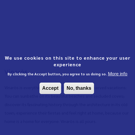
We use cookies on this site to enhance your user
experience
Vinaròs
More info
By clicking the Accept button, you agree to us doing so.
Vinaròs is everything you need to enjoy well-deserved vacations:
Accept
No, thanks
You can sunbathe on its beautiful beaches and secluded coves
,
discover its fascinating history through the architecture in its old
town
,
experience their fiestas and feel right at home, because our
home is a home for everyone. Vinaròs is all yours.