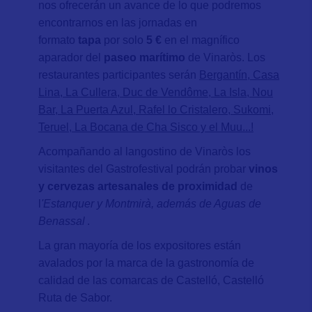
nos ofrecerán un avance de lo que podremos
encontrarnos en las jornadas en
formato
tapa
por solo
5 €
en el magnífico
aparador del
paseo marítimo
de Vinaròs. Los
restaurantes participantes serán
Bergantín, Casa
Lina, La Cullera, Duc de Vendôme, La Isla, Nou
Bar, La Puerta Azul, Rafel lo Cristalero, Sukomi,
Teruel, La Bocana de Cha Sisco y el Muu...!
Acompañando al langostino de Vinaròs los
visitantes del Gastrofestival podrán probar
vinos
y cervezas artesanales de proximidad
de
l
'Estanquer y Montmirà, además de Aguas de
Benassal
.
La gran mayoría de los expositores están
avalados por la marca de la gastronomía de
calidad de las comarcas de Castelló, Castelló
Ruta de Sabor.