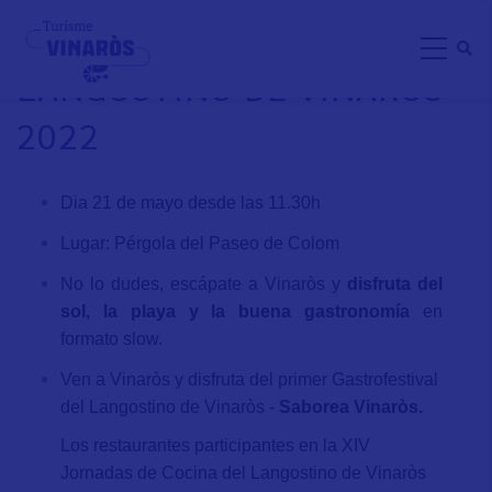
Skip
I GASTROFESTIVAL DEL
to
LANGOSTINO DE VINARÒS
main
content
2022
Dia 21 de mayo desde las 11.30h
Lugar: Pérgola del Paseo de Colom
No lo dudes, escápate a Vinaròs y
disfruta del
sol, la playa y la buena gastronomía
en
formato slow.
Ven a Vinaròs y disfruta del primer Gastrofestival
del Langostino de Vinaròs -
Saborea Vinaròs.
Los restaurantes participantes en la XIV
Jornadas de Cocina del Langostino de Vinaròs