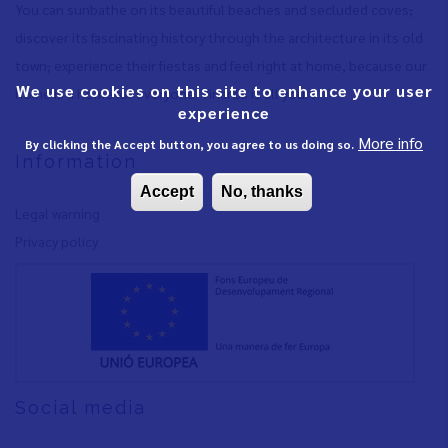
You can sunbathe on its beautiful beaches and secluded coves
,
discover its fascinating history through the architecture in its old
town
,
experience their fiestas and feel right at home, because our
We use cookies on this site to enhance your user
home is a home for everyone. Vinaròs is all yours.
experience
More info
By clicking the Accept button, you agree to us doing so.
Information
Accept
No, thanks
Legal warning
Privacy policy
Social media