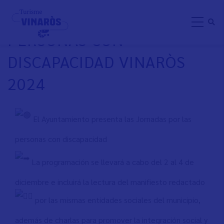
Skip
JORNADAS POR LAS
to
PERSONAS CON
main
content
DISCAPACIDAD VINARÒS
2024
El Ayuntamiento presenta las Jornadas por las
personas con discapacidad
La programación se llevará a cabo del 2 al 4 de
diciembre e incluirá la lectura del manifiesto redactado
por las mismas entidades sociales del municipio,
además de charlas para promover la integración social y