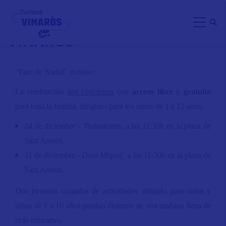
Skip
PARQUE DE NAVIDAD EN
to
VINARÒS
main
content
"Parc de Nadal" incluye:
La celebración
dos conciertos
con
acceso libre
y
gratuito
para toda la familia, dirigidos para los niños de 1 a 12 años.
24 de diciembre -
Trobadorets
, a las 11:30h en la plaza de
Sant Antoni.
31 de diciembre -
Dani Miquel,
a las 11:30h en la plaza de
Sant Antoni.
Dos jornadas cargadas de actividades, dirigido para niños y
niñas de 1 a 16 años puedan disfrutar de una mañana llena de
ocio educativo.