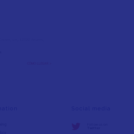
l Colom, s/n, 12500 Vinaròs,
t
CÓMO LLEGAR >
mation
Social media
ning
Follow us on:
Twitter
licy