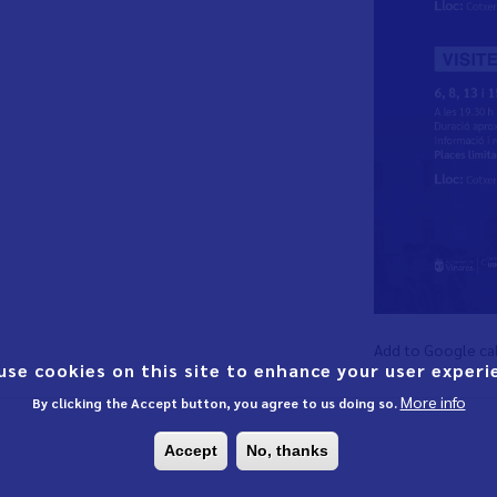
Add to Google ca
use cookies on this site to enhance your user experi
More info
By clicking the Accept button, you agree to us doing so.
Accept
No, thanks