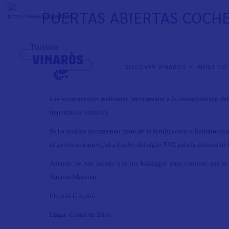
Skip
PUERTAS ABIERTAS COCHE
to
+
31°
C
main
content
400 años de un edificio singular
Del Baluarte del Fortín al Futuro CIT Vinaròs-Maestrat
NAVEGACIÓN
DISCOVER VINARÒS
WHAT TO
PRINCIPAL
Unas excavaciones arqueológicas que han sacado a la luz nuestra 
Las excavaciones realizadas previamente a la consolidación del
importancia histórica.
Se ha podido documentar parte de la fortificación o Baluarte c
el gobierno municipal a finales del siglo XVII para la defensa de 
Además, se han sacado a la luz hallazgos muy curiosos que se 
Vinaròs-Maestrat.
Entrada Gratuita
Lugar: Corral de Batet