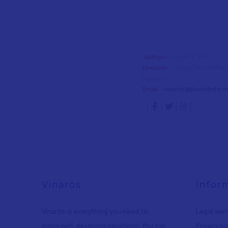
Teléfono
- 964 453 334
Dirección
- Passeig de Cristòfo
Castelló
Email
-
vinaros[@]touristinfo.ne
Vinaròs
Infor
Vinaròs is everything you need to
Legal war
enjoy well-deserved vacations: You can
Privacy po