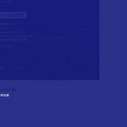
lendar
ence