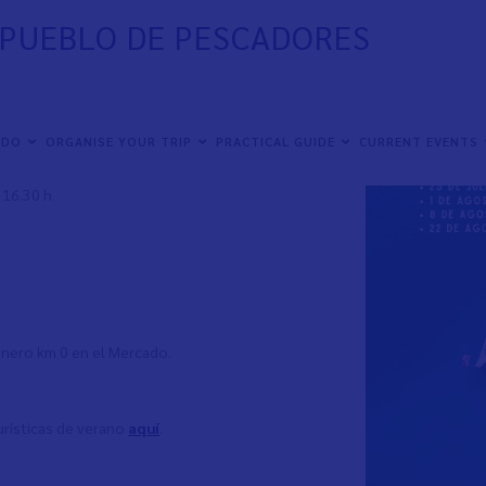
, PUEBLO DE PESCADORES
 mar y la milenaria cultura marinera de Vinaròs.
el puerto, la cofradía, la lonja, las
 DO
ORGANISE YOUR TRIP
PRACTICAL GUIDE
CURRENT EVENTS
s 16.30 h
inero km 0 en el Mercado.
urísticas de verano
aquí
.