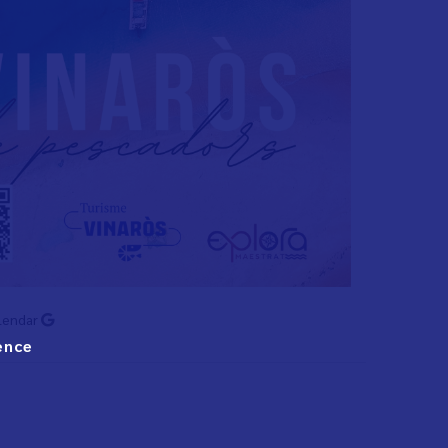
lendar
ence