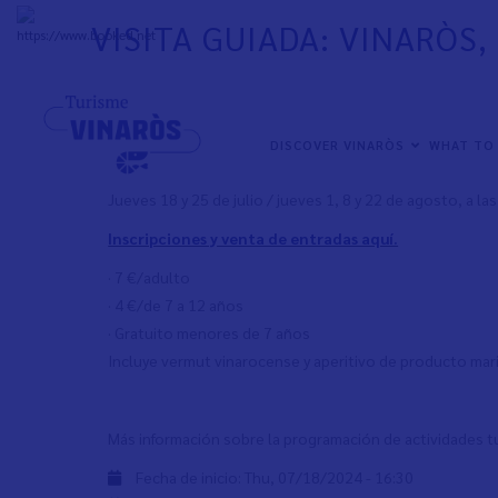
Skip
VISITA GUIADA: VINARÒS
to
+
32°
C
main
content
Visita guiada donde exploraremos el fascinante mundo del
Descubriremos la historia de la pesca en el Mediterráneo, 
NAVEGACIÓN
DISCOVER VINARÒS
WHAT TO
embarcaciones y las principales artes de pesca.
PRINCIPAL
Jueves 18 y 25 de julio / jueves 1, 8 y 22 de agosto, a la
Inscripciones y venta de entradas aquí.
· 7 €/adulto
· 4 €/de 7 a 12 años
· Gratuito menores de 7 años
Incluye vermut vinarocense y aperitivo de producto mar
Más información sobre la programación de actividades t
Fecha de inicio:
Thu, 07/18/2024 - 16:30