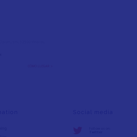
l Colom, s/n, 12500 Vinaròs,
t
CÓMO LLEGAR >
mation
Social media
ning
Follow us on:
Twitter
licy