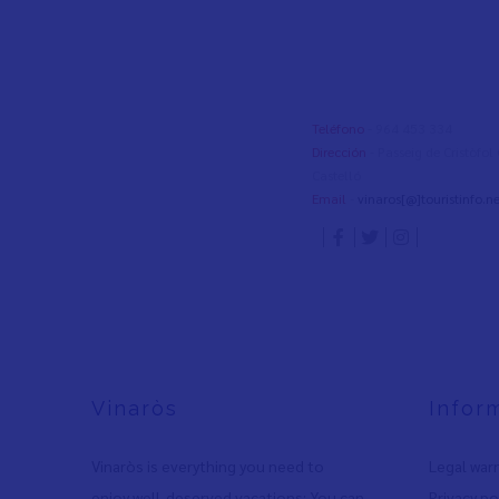
Teléfono
- 964 453 334
Dirección
- Passeig de Cristòfo
Castelló
Email
-
vinaros[@]touristinfo.ne
Vinaròs
Infor
Vinaròs is everything you need to
Legal war
enjoy well-deserved vacations: You can
Privacy po