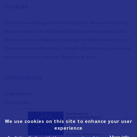
Vinaròs
Vinaròs is everything you need to enjoy well-deserved vacations:
You can sunbathe on its beautiful beaches and secluded coves
,
discover its fascinating history through the architecture in its old
town
,
experience their fiestas and feel right at home, because our
home is a home for everyone. Vinaròs is all yours.
Information
Legal warning
Privacy policy
We use cookies on this site to enhance your user
experience
More info