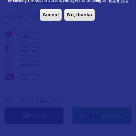
By clicking the Accept button, you agree to us doing so.
Accept
No, thanks
Social media
Follow us on:
Twitter
Follow us on:
Facebook
Follow us on:
Instagram
Follow us on:
YouTube
Breath in Vinaròs