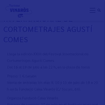
Skip
XXIII FESTIVAL
to
INTERNACIONAL DE
main
content
CORTOMETRAJES AGUSTÍ
COMES
Llega la edición XXIII del Festival Internacional de
Cortometrajes Agustí Comes
Del 16 al 19 de julio a las 22 h, en la plaza de toros
Precio: 1 €/sesión
Venta de entradas los días 9, 10 y 11 de julio de 18 a 20
h en la Fundació Caixa Vinaròs (C/ Socors, 64).
Organiza Fundació Caixa Vinaròs
Entrega de premios: 27 de julio en el Auditorio municipal