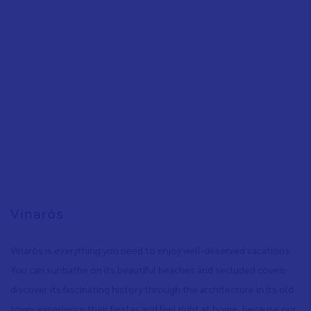
Vinaròs
Vinaròs is everything you need to enjoy well-deserved vacations:
You can sunbathe on its beautiful beaches and secluded coves
,
discover its fascinating history through the architecture in its old
town
,
experience their fiestas and feel right at home, because our