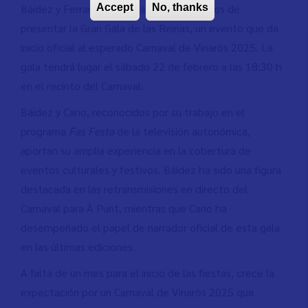
Báidez y Ferran Cano, serán los encargados de
Accept
No, thanks
presentar la Gran Gala de las Reinas, un evento que da
inicio oficial al esperado Carnaval de Vinaròs 2025. La
gala tendrá lugar el sábado 22 de febrero a las 18:30 h
en el recinto del Carnaval.
Báidez y Cano, reconocidos por su trabajo en el
programa
Fas Festa
de la televisión autonómica,
aportan su amplia experiencia en la cobertura de
eventos culturales y festivos. Báidez ha sido una figura
destacada en las retransmisiones en directo del
Carnaval para À Punt, mientras que Cano ha
desempeñado el papel de narrador oficial de esta gala
en las últimas ediciones.
A falta de un mes para el inicio de las fiestas, crece la
expectación por un Carnaval de Vinaròs 2025 que