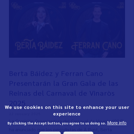
Berta Báidez y Ferran Cano
Presentarán la Gran Gala de las
Reinas del Carnaval de Vinaròs
2025
We use cookies on this site to enhance your user
experience
22 January 2025
La Comisión Organizadora del Carnaval de Vinaròs (COC)
More info
By clicking the Accept button, you agree to us doing so.
ha anunciado que los periodistas de À Punt, Berta