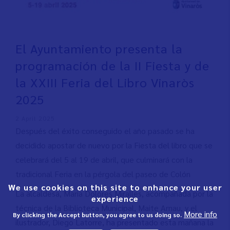
El Ayuntamiento presenta la
programación de la II Fiesta y de
la XXIII Feria del Libro Vinaròs
2025
2 April 2025
Después del éxito conseguido el año pasado se ha
decidido apostar de nuevo por la Fiesta del libro que se
celebrará del 5 al 19 de abril, que culminará con la
tradicional Feria en la pérgola del paseo de Colón
We use cookies on this site to enhance your user
La alcaldesa, Maria Dolores Miralles, acompañada por la
experience
técnica de la Biblioteca Municipal, Maite Arnau, y el
More info
By clicking the Accept button, you agree to us doing so.
ilustrador, Diego Latorre, ha presentado esta mañana la